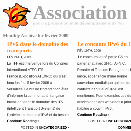
Association
pour la promotion et le développement d'IPv6
Monthly Archive for février 2009
IPv6 dans le domaine des
Le concours IPv6 du 
transports
FÉV 19TH, 2009
Le concours lancé par le G6 en
FÉV 24TH, 2009
La TFF est intervenue lors du Congrès
partenariat avec SFR, l’AFNIC,
International ATEC-ITS
Renater et Telecom Bretagne est 
France (Exposition ATEXPO) qui s’est
lancé, et bénéficie d’une bonne
tenu les 4 et 5 février 2009 à
couverture médiatique qui sort du
Versailles. Le but de l’intervention était
contexte habituel où IPv6 est
d’informer la communauté française
mentionné. Pour exemples ces d
travaillant dans le domaine des ITS
articles dans des webzines a prior
(Intelligent Transport Systems) de
habitué à couvrir IPv6.
Continue Reading »
l’arrivée imminente d’IPv6 et du besoin
http://www.industrie-
Continue Reading »
POSTED IN
UNCATEGORIZ
de s’y préparer. L’article au titre
technologies.com/article/page_art
POSTED IN
UNCATEGORIZED
•
COMMEN
accrocheur IPv6: quel impact pour les
nrub=1069&idoc=158641&navart