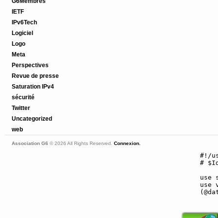
G6Membres
IETF
IPv6Tech
Logiciel
Logo
Meta
Perspectives
Revue de presse
Saturation IPv4
sécurité
Twitter
Uncategorized
web
Association G6
© 2026 All Rights Reserved.
Connexion.