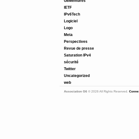
G6Membres
IETF
IPv6Tech
Logiciel
Logo
Meta
Perspectives
Revue de presse
Saturation IPv4
sécurité
Twitter
Uncategorized
web
Association G6
© 2026 All Rights Reserved.
Connex