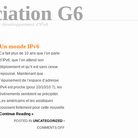
iation G6
le développement d'IPv6
Un monde IPv6
Ca fait plus de 10 ans que l’on parle
d’IPv6, que l’on attend son
déploiement et qu’il est sans cesse
repoussé. Maintenant que
l’épuisement de l’espace d’adresse
IPv4 est proche (pour 10/10/10 ?), les
événements semblent se précipiter.
Les américains et les asiatiques
poussent fortement pour cette nouvelle
Continue Reading »
version du protocole. L’europe pour
POSTED IN
UNCATEGORIZED
•
l’instant est plus attentiste, mais
COMMENTS OFF
jusqu’à quand ? les choses semblent
bouger également de ce côté. Ce blog