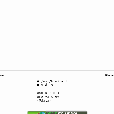
ion.
G6asso
Status:
IPv6 Enabled