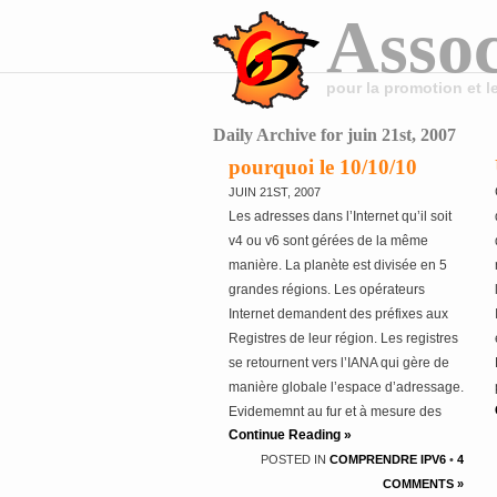
Assoc
pour la promotion et 
Daily Archive for juin 21st, 2007
pourquoi le 10/10/10
JUIN 21ST, 2007
Les adresses dans l’Internet qu’il soit
v4 ou v6 sont gérées de la même
manière. La planète est divisée en 5
grandes régions. Les opérateurs
Internet demandent des préfixes aux
Registres de leur région. Les registres
se retournent vers l’IANA qui gère de
manière globale l’espace d’adressage.
Evidememnt au fur et à mesure des
Continue Reading »
demandes, l’espace attribuable par
POSTED IN
COMPRENDRE IPV6
•
4
l’IANA diminue. La question est de
COMMENTS »
savoir quand il ne sera plus possible