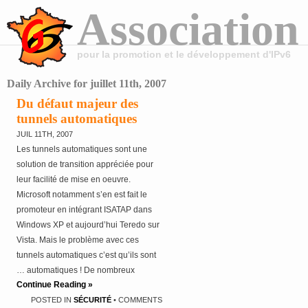
Association
pour la promotion et le développement d'IPv6
Daily Archive for juillet 11th, 2007
Du défaut majeur des
tunnels automatiques
JUIL 11TH, 2007
Les tunnels automatiques sont une
solution de transition appréciée pour
leur facilité de mise en oeuvre.
Microsoft notamment s’en est fait le
promoteur en intégrant ISATAP dans
Windows XP et aujourd’hui Teredo sur
Vista. Mais le problème avec ces
tunnels automatiques c’est qu’ils sont
… automatiques ! De nombreux
Continue Reading »
administrateurs se sont déjà trouvés
POSTED IN
SÉCURITÉ
•
COMMENTS
devant le cas de préfixes IPv6 diffusés