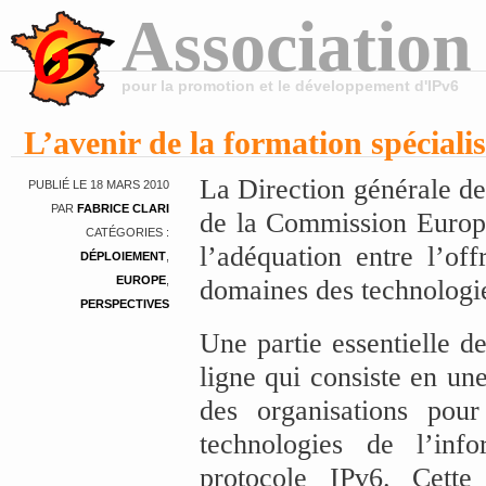
Association
pour la promotion et le développement d'IPv6
L’avenir de la formation spécial
La Direction générale de
PUBLIÉ LE 18 MARS 2010
PAR
FABRICE CLARI
de la Commission Europé
CATÉGORIES :
l’adéquation entre l’of
DÉPLOIEMENT
,
EUROPE
,
domaines des technologie
PERSPECTIVES
Une partie essentielle d
ligne qui consiste en un
des organisations pou
technologies de l’inf
protocole IPv6. Cette