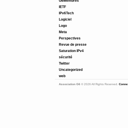
G6Membres
IETF
IPv6Tech
Logiciel
Logo
Meta
Perspectives
Revue de presse
Saturation IPv4
sécurité
Twitter
Uncategorized
web
Association G6
© 2026 All Rights Reserved.
Connex