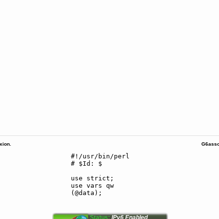
ion.
G6asso
Status:
IPv6 Enabled