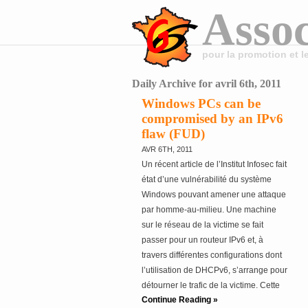
Assoc
pour la promotion et 
Daily Archive for avril 6th, 2011
Windows PCs can be
compromised by an IPv6
flaw (FUD)
AVR 6TH, 2011
Un récent article de l’Institut Infosec fait
état d’une vulnérabilité du système
Windows pouvant amener une attaque
par homme-au-milieu. Une machine
sur le réseau de la victime se fait
passer pour un routeur IPv6 et, à
travers différentes configurations dont
l’utilisation de DHCPv6, s’arrange pour
détourner le trafic de la victime. Cette
Continue Reading »
attaque n’est pas en fait due à une