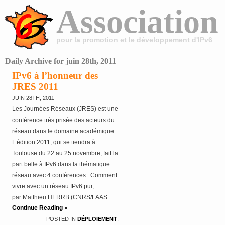
Association
pour la promotion et le développement d'IPv6
Daily Archive for juin 28th, 2011
IPv6 à l’honneur des
JRES 2011
JUIN 28TH, 2011
Les Journées Réseaux (JRES) est une
conférence très prisée des acteurs du
réseau dans le domaine académique.
L’édition 2011, qui se tiendra à
Toulouse du 22 au 25 novembre, fait la
part belle à IPv6 dans la thématique
réseau avec 4 conférences : Comment
vivre avec un réseau IPv6 pur,
par Matthieu HERRB (CNRS/LAAS
Continue Reading »
Toulouse) La fin annoncée d’IPv4,
POSTED IN
DÉPLOIEMENT
,
par Alix GUILLARD (RIPE NCC)