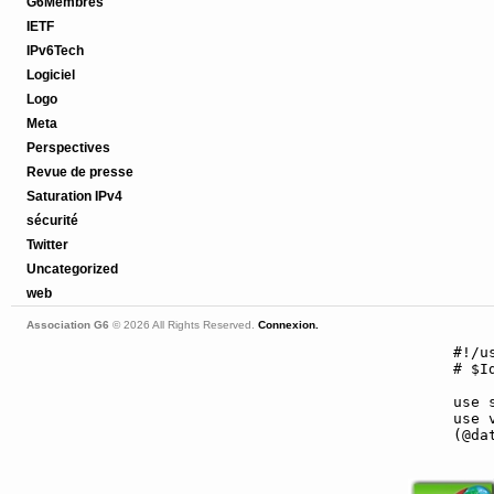
G6Membres
IETF
IPv6Tech
Logiciel
Logo
Meta
Perspectives
Revue de presse
Saturation IPv4
sécurité
Twitter
Uncategorized
web
Association G6
© 2026 All Rights Reserved.
Connexion.