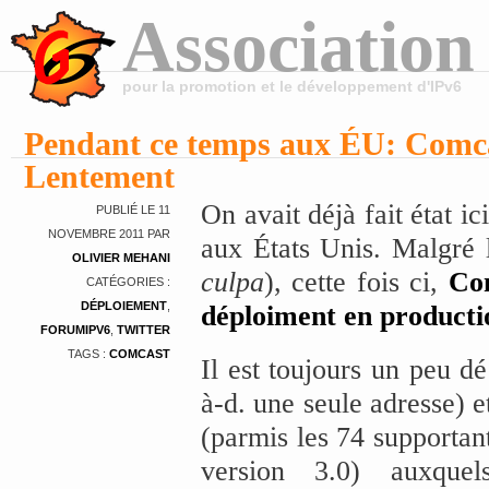
Association
pour la promotion et le développement d'IPv6
Pendant ce temps aux ÉU: Comca
Lentement
On avait déjà fait état ic
PUBLIÉ LE 11
NOVEMBRE 2011 PAR
aux États Unis. Malgré l
OLIVIER MEHANI
culpa
), cette fois ci,
Co
CATÉGORIES :
DÉPLOIEMENT
,
déploiment en producti
FORUMIPV6
,
TWITTER
TAGS :
COMCAST
Il est toujours un peu dé
à-d. une seule adresse) e
(parmis les 74 supporta
version 3.0) auxque