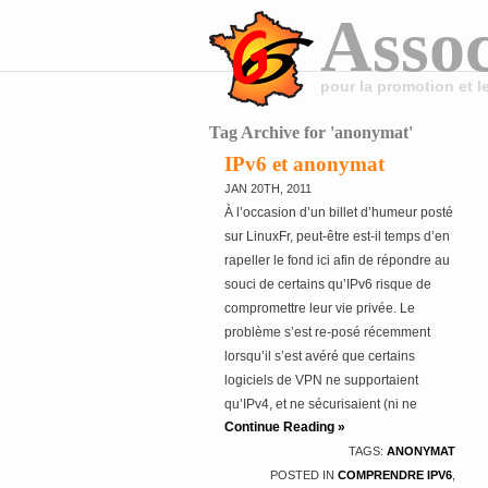
Assoc
pour la promotion et 
Tag Archive for 'anonymat'
IPv6 et anonymat
JAN 20TH, 2011
À l’occasion d’un billet d’humeur posté
sur LinuxFr, peut-être est-il temps d’en
rapeller le fond ici afin de répondre au
souci de certains qu’IPv6 risque de
compromettre leur vie privée. Le
problème s’est re-posé récemment
lorsqu’il s’est avéré que certains
logiciels de VPN ne supportaient
qu’IPv4, et ne sécurisaient (ni ne
Continue Reading »
bloquaient) IPv6. Ce billet relaie aussi
TAGS:
ANONYMAT
un commentaire de la même teneur
POSTED IN
COMPRENDRE IPV6
,
que j’avais déjà fait en réponse à ce