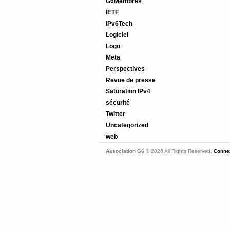
G6Membres
IETF
IPv6Tech
Logiciel
Logo
Meta
Perspectives
Revue de presse
Saturation IPv4
sécurité
Twitter
Uncategorized
web
Association G6
© 2026 All Rights Reserved.
Connex