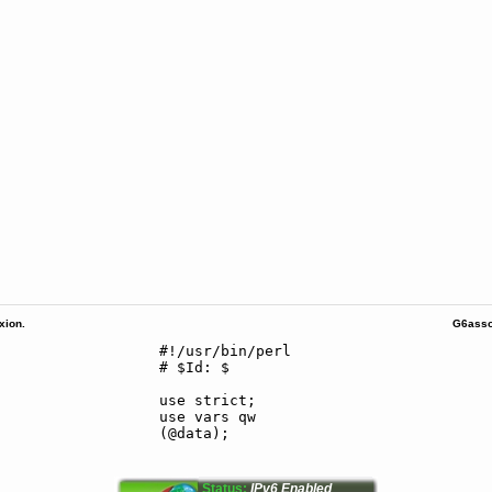
ion.
G6asso
Status:
IPv6 Enabled