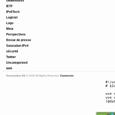
G6Membres
IETF
IPv6Tech
Logiciel
Logo
Meta
Perspectives
Revue de presse
Saturation IPv4
sécurité
Twitter
Uncategorized
web
Association G6
© 2026 All Rights Reserved.
Connexion.