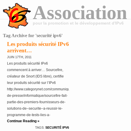
Association
pour la promotion et le développement d'IPv6
Tag Archive for 'securité ipv6'
Les produits sécurité IPv6
arrivent…
JUIN 17TH, 2011
Les produits sécurité IPv6
commencent à arriver… Sourcefire,
créateur de Snort (IDS libre), certifie
leur produits sécurité sur l’IPv6
http://www.categorynet.com/communiques-
de-presse/informatique/sourcefire-fait-
partie-des-premiers-fournisseurs-de-
solutions-de–securite–a-reussir-le-
programme-de-tests-lies-a-
Continue Reading »
l%E2%80%99ipv6.-20110616160812/
TAGS:
SECURITÉ IPV6