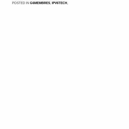
POSTED IN
G6MEMBRES
,
IPV6TECH
,
SÉCURITÉ
•
COMMENTS OFF