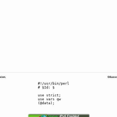
ion.
G6asso
Status:
IPv6 Enabled