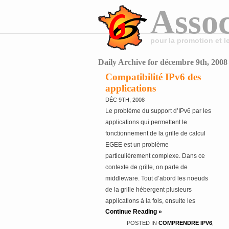
Assoc
pour la promotion et 
Daily Archive for décembre 9th, 2008
Compatibilité IPv6 des
applications
DÉC 9TH, 2008
Le problème du support d’IPv6 par les
applications qui permettent le
fonctionnement de la grille de calcul
EGEE est un problème
particulièrement complexe. Dans ce
contexte de grille, on parle de
middleware. Tout d’abord les noeuds
de la grille hébergent plusieurs
applications à la fois, ensuite les
Continue Reading »
noeuds sont répartis sur plusieurs sites
POSTED IN
COMPRENDRE IPV6
,
et interagissent ensemble, le