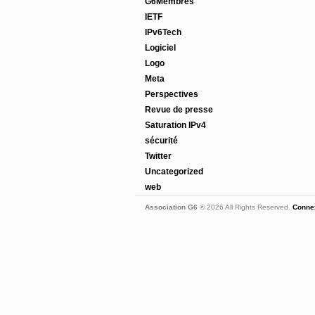
G6Membres
IETF
IPv6Tech
Logiciel
Logo
Meta
Perspectives
Revue de presse
Saturation IPv4
sécurité
Twitter
Uncategorized
web
Association G6
© 2026 All Rights Reserved.
Connex