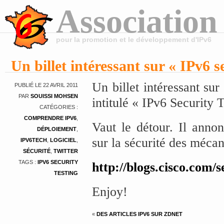
Association
pour la promotion et le développement d'IPv6
Un billet intéressant sur « IPv6 s
Un billet intéressant sur
PUBLIÉ LE 22 AVRIL 2011
PAR
SOUISSI MOHSEN
intitulé « IPv6 Security 
CATÉGORIES :
COMPRENDRE IPV6
,
Vaut le détour. Il annon
DÉPLOIEMENT
,
sur la sécurité des mécan
IPV6TECH
,
LOGICIEL
,
SÉCURITÉ
,
TWITTER
TAGS :
IPV6 SECURITY
http://blogs.cisco.com/s
TESTING
Enjoy!
«
DES ARTICLES IPV6 SUR ZDNET